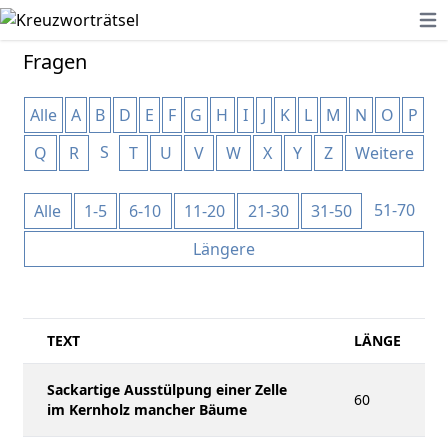
Ope
Fragen
Alle
A
B
D
E
F
G
H
I
J
K
L
M
N
O
P
S
Q
R
T
U
V
W
X
Y
Z
Weitere
51-70
Alle
1-5
6-10
11-20
21-30
31-50
Längere
TEXT
LÄNGE
Sackartige Ausstülpung einer Zelle
60
im Kernholz mancher Bäume