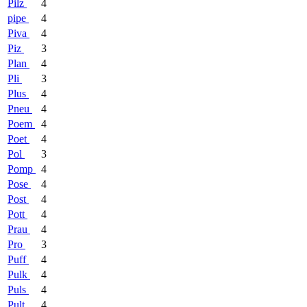
Pilz
4
pipe
4
Piva
4
Piz
3
Plan
4
Pli
3
Plus
4
Pneu
4
Poem
4
Poet
4
Pol
3
Pomp
4
Pose
4
Post
4
Pott
4
Prau
4
Pro
3
Puff
4
Pulk
4
Puls
4
Pult
4