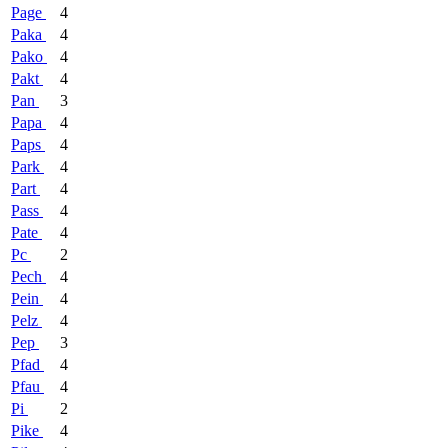
Page
4
Paka
4
Pako
4
Pakt
4
Pan
3
Papa
4
Paps
4
Park
4
Part
4
Pass
4
Pate
4
Pc
2
Pech
4
Pein
4
Pelz
4
Pep
3
Pfad
4
Pfau
4
Pi
2
Pike
4