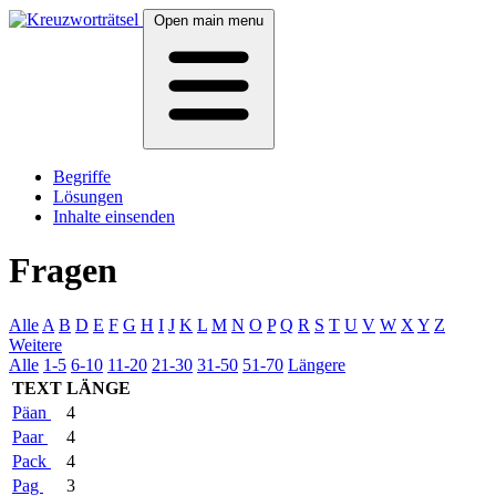
Open main menu
Begriffe
Lösungen
Inhalte einsenden
Fragen
Alle
A
B
D
E
F
G
H
I
J
K
L
M
N
O
P
Q
R
S
T
U
V
W
X
Y
Z
Weitere
Alle
1-5
6-10
11-20
21-30
31-50
51-70
Längere
TEXT
LÄNGE
Päan
4
Paar
4
Pack
4
Pag
3