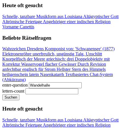
Heute oft gesucht
Schnelle, tanzbare Musikform aus Louisiana
Altägyptischer Gott
Altrömische Feiertage
Angehöriger einer indischen Religion
Vorname Canettis
Beliebte Rätselfragen
Wahrzeichen Dresdens
Komponist von: 'Schwanensee' (1877)
Elektronenröhre
unerfreulich, ungünstig
Talg, Unschlitt
Knorpelfisch der Meere
griechisch: drei
Doppelobjektiv mit
Korrektur
Wasservogel flacher Gewässer
Durch Revision
anfechtbar
englisch für Strom
Hellster Stern des Himmels
heiligenschein latein
Nasenkatarrh
Textbasiertes Chat-System
(Abkürzung)
enter-question
letters-count
Suchen
Heute oft gesucht
Schnelle, tanzbare Musikform aus Louisiana
Altägyptischer Gott
Altrömische Feiertage
Angehöriger einer indischen Religion