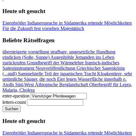
Heute oft gesucht
Eigenbrötler
Indianersprache in Südamerika
rettende Möglichkeiten
Für die Zukunft fest vorsehen
Majestätisch
Beliebte Rätselfragen
übersteigerte vorstellung
strafbare, ungesetzliche Handlung
eindicken (Soße, Suppe)
Augenhöhle
Jemanden ins Leben
zurückrufen
Grundbegriff der Wärmelehre
Iranisch-indisches
Saiteninstrument
Neuveröffentlichung
Griechischer Sagenkönig
(...stall)
Sammelstelle
Teil der japanischen Tracht
Kloakentiere, sehr
urtümliche Säuger, die noch Eier legen
Wasserfläche innerhalb e.
Atolls
Süd-West Äthiopische Berglandschaft
Oberbegriff für Lepra,
Malaria, Cholera
enter-question
letters-count
Suchen
Heute oft gesucht
Eigenbrötler
Indianersprache in Südamerika
rettende Möglichkeiten