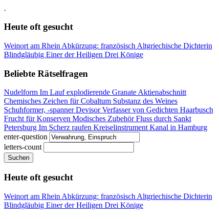
.
Heute oft gesucht
Weinort am Rhein
Abkürzung: französisch
Altgriechische Dichterin
Blindgläubig
Einer der Heiligen Drei Könige
Beliebte Rätselfragen
Nudelform
Im Lauf explodierende Granate
Aktienabschnitt
Chemisches Zeichen für Cobaltum
Substanz des Weines
Schuhformer, -spanner
Devisor
Verfasser von Gedichten
Haarbusch
Frucht für Konserven
Modisches Zubehör
Fluss durch Sankt
Petersburg
Im Scherz raufen
Kreiselinstrument
Kanal in Hamburg
enter-question
letters-count
Suchen
Heute oft gesucht
Weinort am Rhein
Abkürzung: französisch
Altgriechische Dichterin
Blindgläubig
Einer der Heiligen Drei Könige