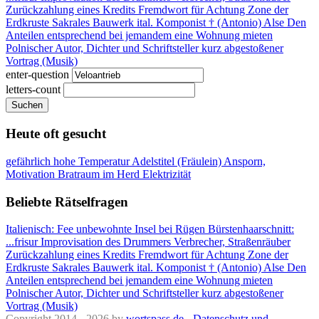
Zurückzahlung eines Kredits
Fremdwort für Achtung
Zone der
Erdkruste
Sakrales Bauwerk
ital. Komponist † (Antonio)
Alse
Den
Anteilen entsprechend
bei jemandem eine Wohnung mieten
Polnischer Autor, Dichter und Schriftsteller
kurz abgestoßener
Vortrag (Musik)
enter-question
letters-count
Suchen
Heute oft gesucht
gefährlich hohe Temperatur
Adelstitel (Fräulein)
Ansporn,
Motivation
Bratraum im Herd
Elektrizität
Beliebte Rätselfragen
Italienisch: Fee
unbewohnte Insel bei Rügen
Bürstenhaarschnitt:
...frisur
Improvisation des Drummers
Verbrecher, Straßenräuber
Zurückzahlung eines Kredits
Fremdwort für Achtung
Zone der
Erdkruste
Sakrales Bauwerk
ital. Komponist † (Antonio)
Alse
Den
Anteilen entsprechend
bei jemandem eine Wohnung mieten
Polnischer Autor, Dichter und Schriftsteller
kurz abgestoßener
Vortrag (Musik)
Copyright 2014 - 2026 by
wortspass.de
-
Datenschutz und