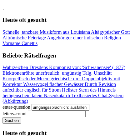
.
Heute oft gesucht
Schnelle, tanzbare Musikform aus Louisiana
Altägyptischer Gott
Altrömische Feiertage
Angehöriger einer indischen Religion
Vorname Canettis
Beliebte Rätselfragen
Wahrzeichen Dresdens
Komponist von: 'Schwanensee' (1877)
Elektronenröhre
unerfreulich, ungünstig
Talg, Unschlitt
Knorpelfisch der Meere
griechisch: drei
Doppelobjektiv mit
Korrektur
Wasservogel flacher Gewässer
Durch Revision
anfechtbar
englisch für Strom
Hellster Stern des Himmels
heiligenschein latein
Nasenkatarrh
Textbasiertes Chat-System
(Abkürzung)
enter-question
letters-count
Suchen
Heute oft gesucht