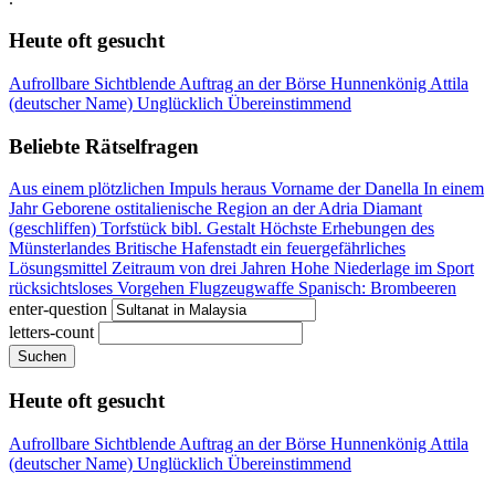
Heute oft gesucht
Aufrollbare Sichtblende
Auftrag an der Börse
Hunnenkönig Attila
(deutscher Name)
Unglücklich
Übereinstimmend
Beliebte Rätselfragen
Aus einem plötzlichen Impuls heraus
Vorname der Danella
In einem
Jahr Geborene
ostitalienische Region an der Adria
Diamant
(geschliffen)
Torfstück
bibl. Gestalt
Höchste Erhebungen des
Münsterlandes
Britische Hafenstadt
ein feuergefährliches
Lösungsmittel
Zeitraum von drei Jahren
Hohe Niederlage im Sport
rücksichtsloses Vorgehen
Flugzeugwaffe
Spanisch: Brombeeren
enter-question
letters-count
Suchen
Heute oft gesucht
Aufrollbare Sichtblende
Auftrag an der Börse
Hunnenkönig Attila
(deutscher Name)
Unglücklich
Übereinstimmend