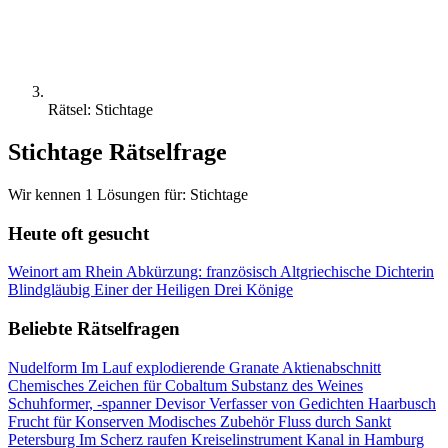
Rätsel: Stichtage
Stichtage Rätselfrage
Wir kennen 1 Lösungen für: Stichtage
Heute oft gesucht
Weinort am Rhein
Abkürzung: französisch
Altgriechische Dichterin
Blindgläubig
Einer der Heiligen Drei Könige
Beliebte Rätselfragen
Nudelform
Im Lauf explodierende Granate
Aktienabschnitt
Chemisches Zeichen für Cobaltum
Substanz des Weines
Schuhformer, -spanner
Devisor
Verfasser von Gedichten
Haarbusch
Frucht für Konserven
Modisches Zubehör
Fluss durch Sankt
Petersburg
Im Scherz raufen
Kreiselinstrument
Kanal in Hamburg