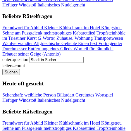
Heftiger Windstoß
Italienisches Nudelgericht
Beliebte Rätselfragen
Fremdwort für Abbild
Kleiner Kühlschrank im Hotel
Königstreu
Sehne am Fussgelenk
mehrstrophiges Kabarettlied
Tropfsteinhöhle
im Triestiner Karst (2 Worte)
Zuhause, Wohnung
Transportwesen
Wahlverwandter
Altgriechische Geliebte
EinenText Vortragender
Durchmesser
Entfernung eines Glieds
Wortteil für 'räumlich'
Erbauer seiner Geige (Antonio)
enter-question
letters-count
Suchen
Heute oft gesucht
Scherzhaft: weibliche Person
Billardart
Gereimtes Wortspiel
Heftiger Windstoß
Italienisches Nudelgericht
Beliebte Rätselfragen
Fremdwort für Abbild
Kleiner Kühlschrank im Hotel
Königstreu
Sehne am Fussgelenk
mehrstrophiges Kabarettlied
Tropfsteinhöhle