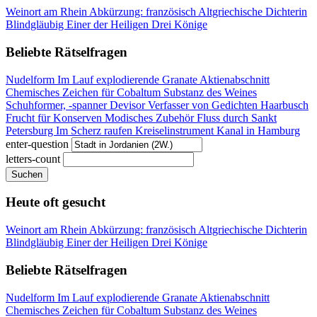
Weinort am Rhein
Abkürzung: französisch
Altgriechische Dichterin
Blindgläubig
Einer der Heiligen Drei Könige
Beliebte Rätselfragen
Nudelform
Im Lauf explodierende Granate
Aktienabschnitt
Chemisches Zeichen für Cobaltum
Substanz des Weines
Schuhformer, -spanner
Devisor
Verfasser von Gedichten
Haarbusch
Frucht für Konserven
Modisches Zubehör
Fluss durch Sankt
Petersburg
Im Scherz raufen
Kreiselinstrument
Kanal in Hamburg
enter-question
letters-count
Suchen
Heute oft gesucht
Weinort am Rhein
Abkürzung: französisch
Altgriechische Dichterin
Blindgläubig
Einer der Heiligen Drei Könige
Beliebte Rätselfragen
Nudelform
Im Lauf explodierende Granate
Aktienabschnitt
Chemisches Zeichen für Cobaltum
Substanz des Weines