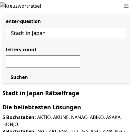
Ope
enter-question
letters-count
Suchen
Stadt in Japan Rätselfrage
Die beliebtesten Lösungen
5 Buchstaben:
AKTIO
,
AKUNE
,
NANAO
,
ABIKO
,
ASAKA
,
HONJO
3 Buchstaben:
AKO
,
AKI
,
ENA
,
ITO
,
IGA
,
AGO
,
AWA
,
NEO
,