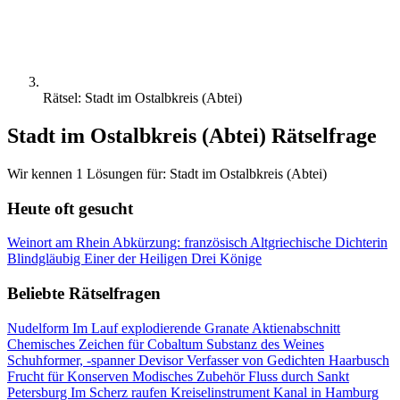
Rätsel: Stadt im Ostalbkreis (Abtei)
Stadt im Ostalbkreis (Abtei) Rätselfrage
Wir kennen 1 Lösungen für: Stadt im Ostalbkreis (Abtei)
Heute oft gesucht
Weinort am Rhein
Abkürzung: französisch
Altgriechische Dichterin
Blindgläubig
Einer der Heiligen Drei Könige
Beliebte Rätselfragen
Nudelform
Im Lauf explodierende Granate
Aktienabschnitt
Chemisches Zeichen für Cobaltum
Substanz des Weines
Schuhformer, -spanner
Devisor
Verfasser von Gedichten
Haarbusch
Frucht für Konserven
Modisches Zubehör
Fluss durch Sankt
Petersburg
Im Scherz raufen
Kreiselinstrument
Kanal in Hamburg