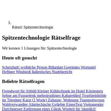
Rätsel: Spitzentechnologie
Spitzentechnologie Rätselfrage
Wir kennen 1 Lösungen für: Spitzentechnologie
Heute oft gesucht
Scherzhaft: weibliche Person
Billardart
Gereimtes Wortspiel
Heftiger Windstoß
Italienisches Nudelgericht
Beliebte Rätselfragen
Fremdwort für Abbild
Kleiner Kühlschrank im Hotel
Königstreu
Sehne am Fussgelenk
mehrstrophiges Kabarettlied
Tropfsteinhöhle
im Triestiner Karst (2 Worte)
Zuhause, Wohnung
Transportwesen
Wahlverwandter
Altgriechische Geliebte
EinenText Vortragender
Durchmesser
Entfernung eines Glieds
Wortteil für 'räumlich'