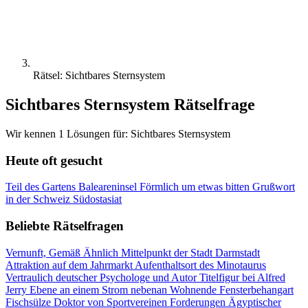
Rätsel: Sichtbares Sternsystem
Sichtbares Sternsystem Rätselfrage
Wir kennen 1 Lösungen für: Sichtbares Sternsystem
Heute oft gesucht
Teil des Gartens
Baleareninsel
Förmlich um etwas bitten
Grußwort
in der Schweiz
Südostasiat
Beliebte Rätselfragen
Vernunft, Gemäß Ähnlich
Mittelpunkt der Stadt Darmstadt
Attraktion auf dem Jahrmarkt
Aufenthaltsort des Minotaurus
Vertraulich
deutscher Psychologe und Autor
Titelfigur bei Alfred
Jerry
Ebene an einem Strom
nebenan Wohnende
Fensterbehangart
Fischsülze
Doktor von Sportvereinen
Forderungen
Ägyptischer