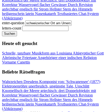
Knorpelfisch der Meere
griechisch: drei
Doppelobjektiv mit
Korrektur
Wasservogel flacher Gewässer
Durch Revision
anfechtbar
englisch für Strom
Hellster Stern des Himmels
heiligenschein latein
Nasenkatarrh
Textbasiertes Chat-System
(Abkürzung)
enter-question
letters-count
Suchen
Heute oft gesucht
Schnelle, tanzbare Musikform aus Louisiana
Altägyptischer Gott
Altrömische Feiertage
Angehöriger einer indischen Religion
Vorname Canettis
Beliebte Rätselfragen
Wahrzeichen Dresdens
Komponist von: 'Schwanensee' (1877)
Elektronenröhre
unerfreulich, ungünstig
Talg, Unschlitt
Knorpelfisch der Meere
griechisch: drei
Doppelobjektiv mit
Korrektur
Wasservogel flacher Gewässer
Durch Revision
anfechtbar
englisch für Strom
Hellster Stern des Himmels
heiligenschein latein
Nasenkatarrh
Textbasiertes Chat-System
(Abkürzung)