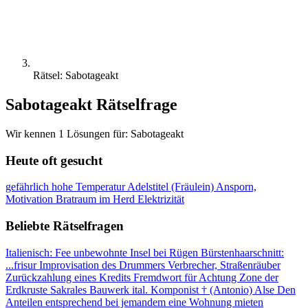
Rätsel: Sabotageakt
Sabotageakt Rätselfrage
Wir kennen 1 Lösungen für: Sabotageakt
Heute oft gesucht
gefährlich hohe Temperatur
Adelstitel (Fräulein)
Ansporn,
Motivation
Bratraum im Herd
Elektrizität
Beliebte Rätselfragen
Italienisch: Fee
unbewohnte Insel bei Rügen
Bürstenhaarschnitt:
...frisur
Improvisation des Drummers
Verbrecher, Straßenräuber
Zurückzahlung eines Kredits
Fremdwort für Achtung
Zone der
Erdkruste
Sakrales Bauwerk
ital. Komponist † (Antonio)
Alse
Den
Anteilen entsprechend
bei jemandem eine Wohnung mieten