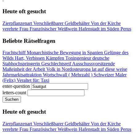
Heute oft gesucht
Zierpflanzenart
Verschließbarer Geldbehälter
Von der Kirche
verehrte Frau
Französischer Weißwein
Hafenstadt im Süden Perus
Beliebte Rätselfragen
Frachtschiff
Monarchistische Bewegung in Spanien
Gelünge des
Wilds
Hart, Verbissen Kämpfen
Toningenieur
deutsche
Stabhochspringerin
Geschlechtsreif
Ausschussvorsitzende
Maßeinheit der Arbeit
Volk in Nordosteuropa
lat auf diese weise
Jahrmarktsattraktion
Wortschwall ( Mehrzahl )
Schweizer Maler
(Felix)
Veraltet für: Taxi
enter-question
letters-count
Suchen
Heute oft gesucht
Zierpflanzenart
Verschließbarer Geldbehälter
Von der Kirche
verehrte Frau
Französischer Weißwein
Hafenstadt im Süden Perus