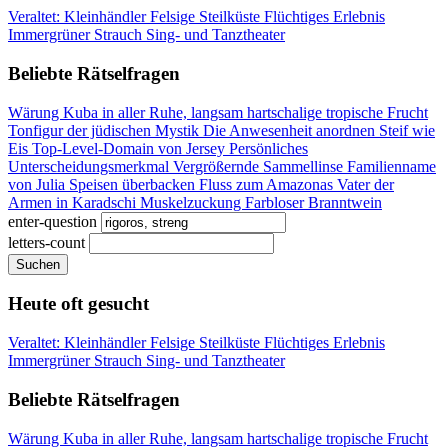
Veraltet: Kleinhändler
Felsige Steilküste
Flüchtiges Erlebnis
Immergrüner Strauch
Sing- und Tanztheater
Beliebte Rätselfragen
Wärung Kuba
in aller Ruhe, langsam
hartschalige tropische Frucht
Tonfigur der jüdischen Mystik
Die Anwesenheit anordnen
Steif wie
Eis
Top-Level-Domain von Jersey
Persönliches
Unterscheidungsmerkmal
Vergrößernde Sammellinse
Familienname
von Julia
Speisen überbacken
Fluss zum Amazonas
Vater der
Armen in Karadschi
Muskelzuckung
Farbloser Branntwein
enter-question
letters-count
Suchen
Heute oft gesucht
Veraltet: Kleinhändler
Felsige Steilküste
Flüchtiges Erlebnis
Immergrüner Strauch
Sing- und Tanztheater
Beliebte Rätselfragen
Wärung Kuba
in aller Ruhe, langsam
hartschalige tropische Frucht