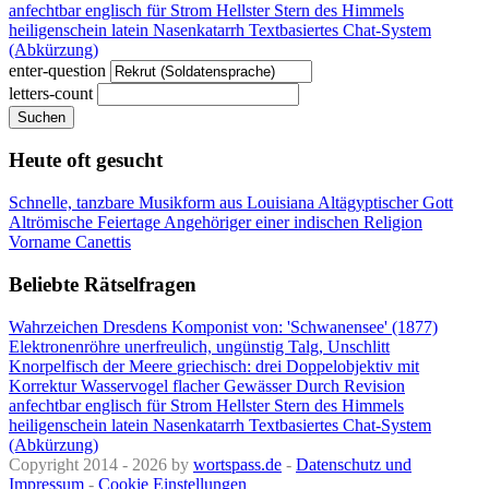
anfechtbar
englisch für Strom
Hellster Stern des Himmels
heiligenschein latein
Nasenkatarrh
Textbasiertes Chat-System
(Abkürzung)
enter-question
letters-count
Suchen
Heute oft gesucht
Schnelle, tanzbare Musikform aus Louisiana
Altägyptischer Gott
Altrömische Feiertage
Angehöriger einer indischen Religion
Vorname Canettis
Beliebte Rätselfragen
Wahrzeichen Dresdens
Komponist von: 'Schwanensee' (1877)
Elektronenröhre
unerfreulich, ungünstig
Talg, Unschlitt
Knorpelfisch der Meere
griechisch: drei
Doppelobjektiv mit
Korrektur
Wasservogel flacher Gewässer
Durch Revision
anfechtbar
englisch für Strom
Hellster Stern des Himmels
heiligenschein latein
Nasenkatarrh
Textbasiertes Chat-System
(Abkürzung)
Copyright 2014 - 2026 by
wortspass.de
-
Datenschutz und
Impressum
-
Cookie Einstellungen