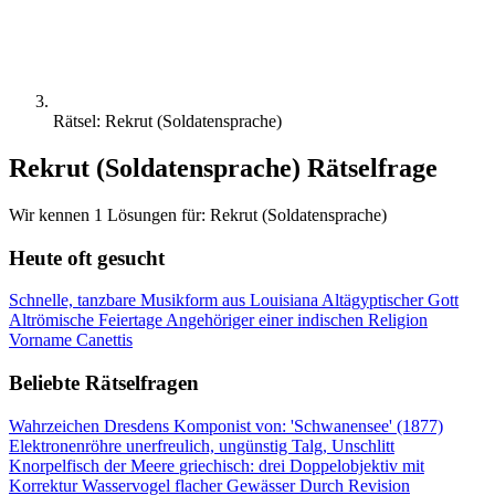
Rätsel: Rekrut (Soldatensprache)
Rekrut (Soldatensprache) Rätselfrage
Wir kennen 1 Lösungen für: Rekrut (Soldatensprache)
Heute oft gesucht
Schnelle, tanzbare Musikform aus Louisiana
Altägyptischer Gott
Altrömische Feiertage
Angehöriger einer indischen Religion
Vorname Canettis
Beliebte Rätselfragen
Wahrzeichen Dresdens
Komponist von: 'Schwanensee' (1877)
Elektronenröhre
unerfreulich, ungünstig
Talg, Unschlitt
Knorpelfisch der Meere
griechisch: drei
Doppelobjektiv mit
Korrektur
Wasservogel flacher Gewässer
Durch Revision