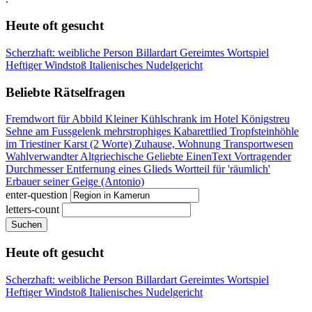
Heute oft gesucht
Scherzhaft: weibliche Person
Billardart
Gereimtes Wortspiel
Heftiger Windstoß
Italienisches Nudelgericht
Beliebte Rätselfragen
Fremdwort für Abbild
Kleiner Kühlschrank im Hotel
Königstreu
Sehne am Fussgelenk
mehrstrophiges Kabarettlied
Tropfsteinhöhle
im Triestiner Karst (2 Worte)
Zuhause, Wohnung
Transportwesen
Wahlverwandter
Altgriechische Geliebte
EinenText Vortragender
Durchmesser
Entfernung eines Glieds
Wortteil für 'räumlich'
Erbauer seiner Geige (Antonio)
enter-question
letters-count
Suchen
Heute oft gesucht
Scherzhaft: weibliche Person
Billardart
Gereimtes Wortspiel
Heftiger Windstoß
Italienisches Nudelgericht