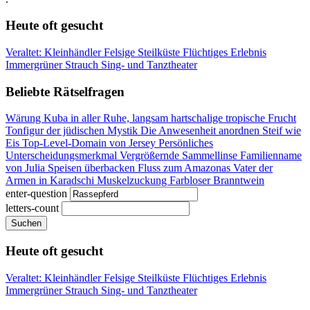
Heute oft gesucht
Veraltet: Kleinhändler
Felsige Steilküste
Flüchtiges Erlebnis
Immergrüner Strauch
Sing- und Tanztheater
Beliebte Rätselfragen
Wärung Kuba
in aller Ruhe, langsam
hartschalige tropische Frucht
Tonfigur der jüdischen Mystik
Die Anwesenheit anordnen
Steif wie
Eis
Top-Level-Domain von Jersey
Persönliches
Unterscheidungsmerkmal
Vergrößernde Sammellinse
Familienname
von Julia
Speisen überbacken
Fluss zum Amazonas
Vater der
Armen in Karadschi
Muskelzuckung
Farbloser Branntwein
enter-question
letters-count
Suchen
Heute oft gesucht
Veraltet: Kleinhändler
Felsige Steilküste
Flüchtiges Erlebnis
Immergrüner Strauch
Sing- und Tanztheater