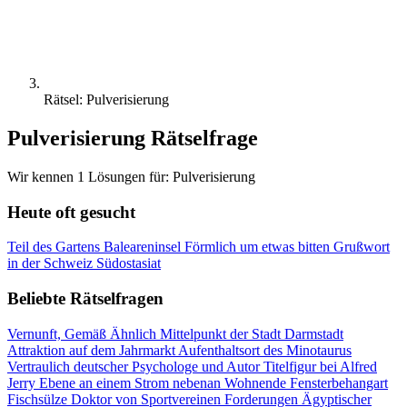
Rätsel: Pulverisierung
Pulverisierung Rätselfrage
Wir kennen 1 Lösungen für: Pulverisierung
Heute oft gesucht
Teil des Gartens
Baleareninsel
Förmlich um etwas bitten
Grußwort
in der Schweiz
Südostasiat
Beliebte Rätselfragen
Vernunft, Gemäß Ähnlich
Mittelpunkt der Stadt Darmstadt
Attraktion auf dem Jahrmarkt
Aufenthaltsort des Minotaurus
Vertraulich
deutscher Psychologe und Autor
Titelfigur bei Alfred
Jerry
Ebene an einem Strom
nebenan Wohnende
Fensterbehangart
Fischsülze
Doktor von Sportvereinen
Forderungen
Ägyptischer