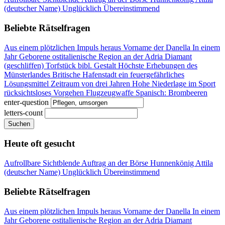
(deutscher Name)
Unglücklich
Übereinstimmend
Beliebte Rätselfragen
Aus einem plötzlichen Impuls heraus
Vorname der Danella
In einem
Jahr Geborene
ostitalienische Region an der Adria
Diamant
(geschliffen)
Torfstück
bibl. Gestalt
Höchste Erhebungen des
Münsterlandes
Britische Hafenstadt
ein feuergefährliches
Lösungsmittel
Zeitraum von drei Jahren
Hohe Niederlage im Sport
rücksichtsloses Vorgehen
Flugzeugwaffe
Spanisch: Brombeeren
enter-question
letters-count
Suchen
Heute oft gesucht
Aufrollbare Sichtblende
Auftrag an der Börse
Hunnenkönig Attila
(deutscher Name)
Unglücklich
Übereinstimmend
Beliebte Rätselfragen
Aus einem plötzlichen Impuls heraus
Vorname der Danella
In einem
Jahr Geborene
ostitalienische Region an der Adria
Diamant