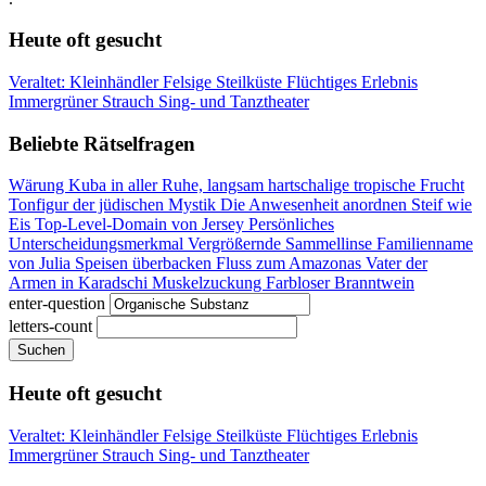
Heute oft gesucht
Veraltet: Kleinhändler
Felsige Steilküste
Flüchtiges Erlebnis
Immergrüner Strauch
Sing- und Tanztheater
Beliebte Rätselfragen
Wärung Kuba
in aller Ruhe, langsam
hartschalige tropische Frucht
Tonfigur der jüdischen Mystik
Die Anwesenheit anordnen
Steif wie
Eis
Top-Level-Domain von Jersey
Persönliches
Unterscheidungsmerkmal
Vergrößernde Sammellinse
Familienname
von Julia
Speisen überbacken
Fluss zum Amazonas
Vater der
Armen in Karadschi
Muskelzuckung
Farbloser Branntwein
enter-question
letters-count
Suchen
Heute oft gesucht
Veraltet: Kleinhändler
Felsige Steilküste
Flüchtiges Erlebnis
Immergrüner Strauch
Sing- und Tanztheater