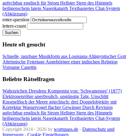
anfechtbar
englisch für Strom
Hellster Stern des Himmels
heiligenschein latein
Nasenkatarrh
Textbasiertes Chat-System
(Abkürzung)
enter-question
letters-count
Suchen
Heute oft gesucht
Schnelle, tanzbare Musikform aus Louisiana
Altägyptischer Gott
Altrömische Feiertage
Angehöriger einer indischen Religion
Vorname Canettis
Beliebte Rätselfragen
Wahrzeichen Dresdens
Komponist von: 'Schwanensee' (1877)
Elektronenröhre
unerfreulich, ungünstig
Talg, Unschlitt
Knorpelfisch der Meere
griechisch: drei
Doppelobjektiv mit
Korrektur
Wasservogel flacher Gewässer
Durch Revision
anfechtbar
englisch für Strom
Hellster Stern des Himmels
heiligenschein latein
Nasenkatarrh
Textbasiertes Chat-System
(Abkürzung)
Copyright 2014 - 2026 by
wortspass.de
-
Datenschutz und
Impressum
-
Cookie Einstellungen