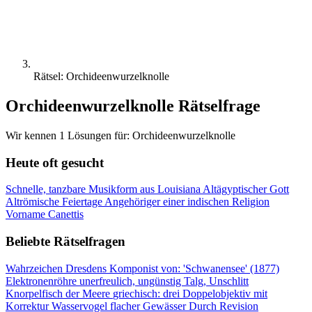
Rätsel: Orchideenwurzelknolle
Orchideenwurzelknolle Rätselfrage
Wir kennen 1 Lösungen für: Orchideenwurzelknolle
Heute oft gesucht
Schnelle, tanzbare Musikform aus Louisiana
Altägyptischer Gott
Altrömische Feiertage
Angehöriger einer indischen Religion
Vorname Canettis
Beliebte Rätselfragen
Wahrzeichen Dresdens
Komponist von: 'Schwanensee' (1877)
Elektronenröhre
unerfreulich, ungünstig
Talg, Unschlitt
Knorpelfisch der Meere
griechisch: drei
Doppelobjektiv mit
Korrektur
Wasservogel flacher Gewässer
Durch Revision