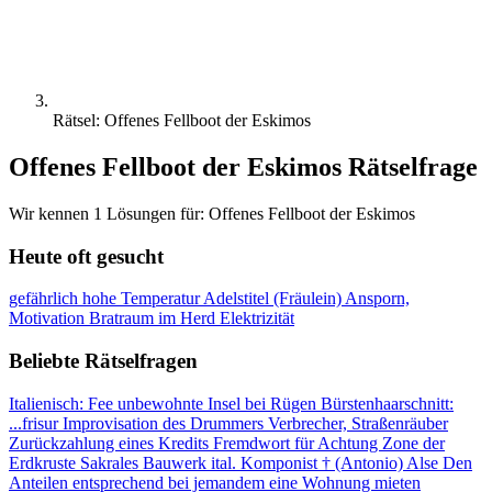
Rätsel: Offenes Fellboot der Eskimos
Offenes Fellboot der Eskimos Rätselfrage
Wir kennen 1 Lösungen für: Offenes Fellboot der Eskimos
Heute oft gesucht
gefährlich hohe Temperatur
Adelstitel (Fräulein)
Ansporn,
Motivation
Bratraum im Herd
Elektrizität
Beliebte Rätselfragen
Italienisch: Fee
unbewohnte Insel bei Rügen
Bürstenhaarschnitt:
...frisur
Improvisation des Drummers
Verbrecher, Straßenräuber
Zurückzahlung eines Kredits
Fremdwort für Achtung
Zone der
Erdkruste
Sakrales Bauwerk
ital. Komponist † (Antonio)
Alse
Den
Anteilen entsprechend
bei jemandem eine Wohnung mieten