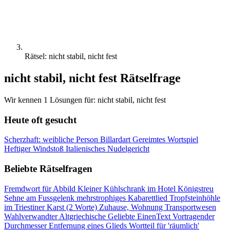
Rätsel: nicht stabil, nicht fest
nicht stabil, nicht fest Rätselfrage
Wir kennen 1 Lösungen für: nicht stabil, nicht fest
Heute oft gesucht
Scherzhaft: weibliche Person
Billardart
Gereimtes Wortspiel
Heftiger Windstoß
Italienisches Nudelgericht
Beliebte Rätselfragen
Fremdwort für Abbild
Kleiner Kühlschrank im Hotel
Königstreu
Sehne am Fussgelenk
mehrstrophiges Kabarettlied
Tropfsteinhöhle
im Triestiner Karst (2 Worte)
Zuhause, Wohnung
Transportwesen
Wahlverwandter
Altgriechische Geliebte
EinenText Vortragender
Durchmesser
Entfernung eines Glieds
Wortteil für 'räumlich'