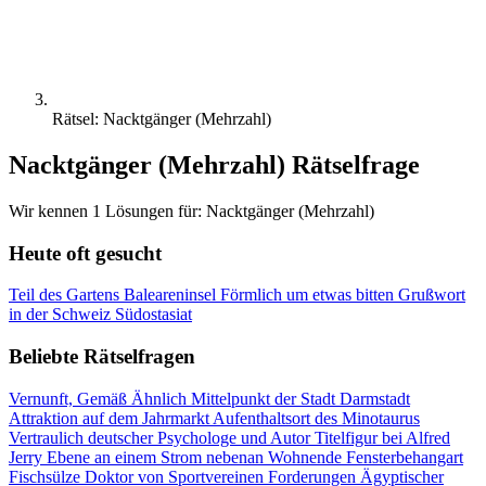
Rätsel: Nacktgänger (Mehrzahl)
Nacktgänger (Mehrzahl) Rätselfrage
Wir kennen 1 Lösungen für: Nacktgänger (Mehrzahl)
Heute oft gesucht
Teil des Gartens
Baleareninsel
Förmlich um etwas bitten
Grußwort
in der Schweiz
Südostasiat
Beliebte Rätselfragen
Vernunft, Gemäß Ähnlich
Mittelpunkt der Stadt Darmstadt
Attraktion auf dem Jahrmarkt
Aufenthaltsort des Minotaurus
Vertraulich
deutscher Psychologe und Autor
Titelfigur bei Alfred
Jerry
Ebene an einem Strom
nebenan Wohnende
Fensterbehangart
Fischsülze
Doktor von Sportvereinen
Forderungen
Ägyptischer