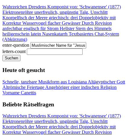
Wahrzeichen Dresdens
Komponist von: 'Schwanensee' (1877)
Elektronenröhre
unerfreulich, ungünstig
Talg, Unschlitt
Knorpelfisch der Meere
griechisch: drei
Doppelobjektiv mit
Korrektur
Wasservogel flacher Gewässer
Durch Revision
anfechtbar
englisch für Strom
Hellster Stern des Himmels
heiligenschein latein
Nasenkatarrh
Textbasiertes Chat-System
(Abkürzung)
enter-question
letters-count
Suchen
Heute oft gesucht
Schnelle, tanzbare Musikform aus Louisiana
Altägyptischer Gott
Altrömische Feiertage
Angehöriger einer indischen Religion
Vorname Canettis
Beliebte Rätselfragen
Wahrzeichen Dresdens
Komponist von: 'Schwanensee' (1877)
Elektronenröhre
unerfreulich, ungünstig
Talg, Unschlitt
Knorpelfisch der Meere
griechisch: drei
Doppelobjektiv mit
Korrektur
Wasservogel flacher Gewässer
Durch Revision