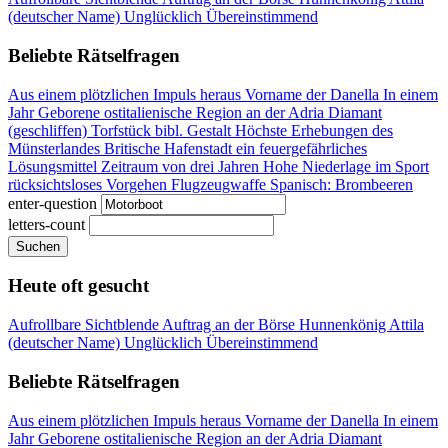
(deutscher Name)
Unglücklich
Übereinstimmend
Beliebte Rätselfragen
Aus einem plötzlichen Impuls heraus
Vorname der Danella
In einem
Jahr Geborene
ostitalienische Region an der Adria
Diamant
(geschliffen)
Torfstück
bibl. Gestalt
Höchste Erhebungen des
Münsterlandes
Britische Hafenstadt
ein feuergefährliches
Lösungsmittel
Zeitraum von drei Jahren
Hohe Niederlage im Sport
rücksichtsloses Vorgehen
Flugzeugwaffe
Spanisch: Brombeeren
enter-question
letters-count
Suchen
Heute oft gesucht
Aufrollbare Sichtblende
Auftrag an der Börse
Hunnenkönig Attila
(deutscher Name)
Unglücklich
Übereinstimmend
Beliebte Rätselfragen
Aus einem plötzlichen Impuls heraus
Vorname der Danella
In einem
Jahr Geborene
ostitalienische Region an der Adria
Diamant