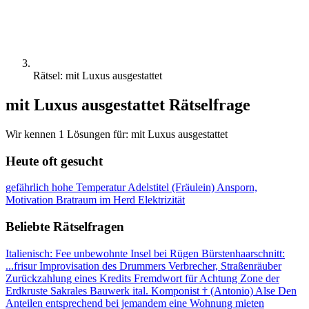
Rätsel: mit Luxus ausgestattet
mit Luxus ausgestattet Rätselfrage
Wir kennen 1 Lösungen für: mit Luxus ausgestattet
Heute oft gesucht
gefährlich hohe Temperatur
Adelstitel (Fräulein)
Ansporn,
Motivation
Bratraum im Herd
Elektrizität
Beliebte Rätselfragen
Italienisch: Fee
unbewohnte Insel bei Rügen
Bürstenhaarschnitt:
...frisur
Improvisation des Drummers
Verbrecher, Straßenräuber
Zurückzahlung eines Kredits
Fremdwort für Achtung
Zone der
Erdkruste
Sakrales Bauwerk
ital. Komponist † (Antonio)
Alse
Den
Anteilen entsprechend
bei jemandem eine Wohnung mieten