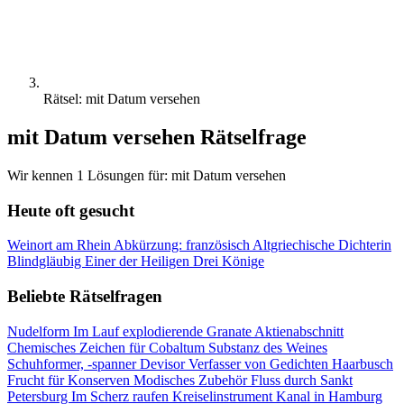
Rätsel: mit Datum versehen
mit Datum versehen Rätselfrage
Wir kennen 1 Lösungen für: mit Datum versehen
Heute oft gesucht
Weinort am Rhein
Abkürzung: französisch
Altgriechische Dichterin
Blindgläubig
Einer der Heiligen Drei Könige
Beliebte Rätselfragen
Nudelform
Im Lauf explodierende Granate
Aktienabschnitt
Chemisches Zeichen für Cobaltum
Substanz des Weines
Schuhformer, -spanner
Devisor
Verfasser von Gedichten
Haarbusch
Frucht für Konserven
Modisches Zubehör
Fluss durch Sankt
Petersburg
Im Scherz raufen
Kreiselinstrument
Kanal in Hamburg