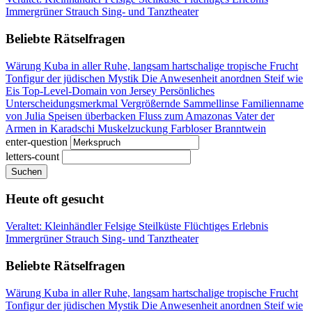
Immergrüner Strauch
Sing- und Tanztheater
Beliebte Rätselfragen
Wärung Kuba
in aller Ruhe, langsam
hartschalige tropische Frucht
Tonfigur der jüdischen Mystik
Die Anwesenheit anordnen
Steif wie
Eis
Top-Level-Domain von Jersey
Persönliches
Unterscheidungsmerkmal
Vergrößernde Sammellinse
Familienname
von Julia
Speisen überbacken
Fluss zum Amazonas
Vater der
Armen in Karadschi
Muskelzuckung
Farbloser Branntwein
enter-question
letters-count
Suchen
Heute oft gesucht
Veraltet: Kleinhändler
Felsige Steilküste
Flüchtiges Erlebnis
Immergrüner Strauch
Sing- und Tanztheater
Beliebte Rätselfragen
Wärung Kuba
in aller Ruhe, langsam
hartschalige tropische Frucht
Tonfigur der jüdischen Mystik
Die Anwesenheit anordnen
Steif wie