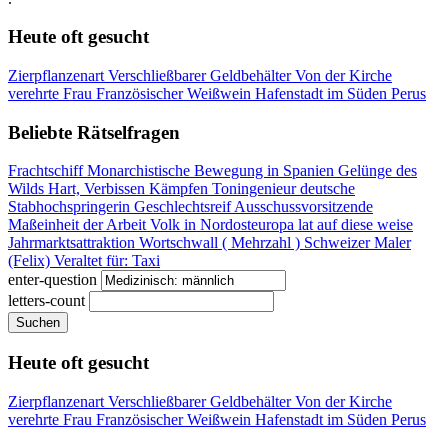
Heute oft gesucht
Zierpflanzenart
Verschließbarer Geldbehälter
Von der Kirche
verehrte Frau
Französischer Weißwein
Hafenstadt im Süden Perus
Beliebte Rätselfragen
Frachtschiff
Monarchistische Bewegung in Spanien
Gelünge des
Wilds
Hart, Verbissen Kämpfen
Toningenieur
deutsche
Stabhochspringerin
Geschlechtsreif
Ausschussvorsitzende
Maßeinheit der Arbeit
Volk in Nordosteuropa
lat auf diese weise
Jahrmarktsattraktion
Wortschwall ( Mehrzahl )
Schweizer Maler
(Felix)
Veraltet für: Taxi
enter-question
letters-count
Suchen
Heute oft gesucht
Zierpflanzenart
Verschließbarer Geldbehälter
Von der Kirche
verehrte Frau
Französischer Weißwein
Hafenstadt im Süden Perus