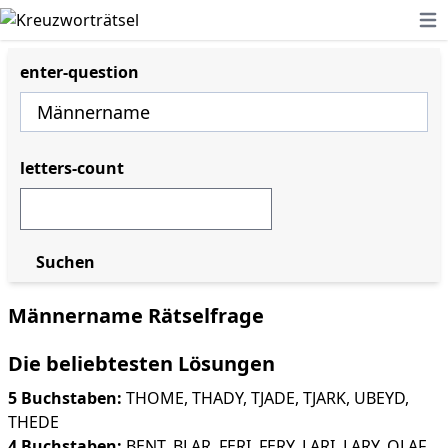
Ope
enter-question
letters-count
Suchen
Männername Rätselfrage
Die beliebtesten Lösungen
5 Buchstaben:
THOME
,
THADY
,
TJADE
,
TJARK
,
UBEYD
,
THEDE
4 Buchstaben:
BENT
,
BLAR
,
FERI
,
FERY
,
LARI
,
LARY
,
OLAF