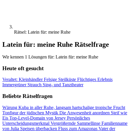
Rätsel: Latein für: meine Ruhe
Latein für: meine Ruhe Rätselfrage
Wir kennen 1 Lösungen für: Latein für: meine Ruhe
Heute oft gesucht
Veraltet: Kleinhändler
Felsige Steilküste
Flüchtiges Erlebnis
Immergrüner Strauch
Sing- und Tanztheater
Beliebte Rätselfragen
Wärung Kuba
in aller Ruhe, langsam
hartschalige tropische Frucht
Tonfigur der jüdischen Mystik
Die Anwesenheit anordnen
Steif wie
Eis
Top-Level-Domain von Jersey
Persönliches
Unterscheidungsmerkmal
Vergrößernde Sammellinse
Familienname
von Julia
Speisen überbacken
Fluss zum Amazonas
Vater der