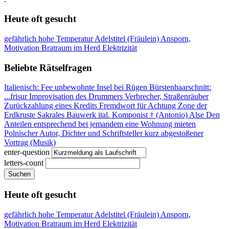
Heute oft gesucht
gefährlich hohe Temperatur
Adelstitel (Fräulein)
Ansporn,
Motivation
Bratraum im Herd
Elektrizität
Beliebte Rätselfragen
Italienisch: Fee
unbewohnte Insel bei Rügen
Bürstenhaarschnitt:
...frisur
Improvisation des Drummers
Verbrecher, Straßenräuber
Zurückzahlung eines Kredits
Fremdwort für Achtung
Zone der
Erdkruste
Sakrales Bauwerk
ital. Komponist † (Antonio)
Alse
Den
Anteilen entsprechend
bei jemandem eine Wohnung mieten
Polnischer Autor, Dichter und Schriftsteller
kurz abgestoßener
Vortrag (Musik)
enter-question
letters-count
Suchen
Heute oft gesucht
gefährlich hohe Temperatur
Adelstitel (Fräulein)
Ansporn,
Motivation
Bratraum im Herd
Elektrizität