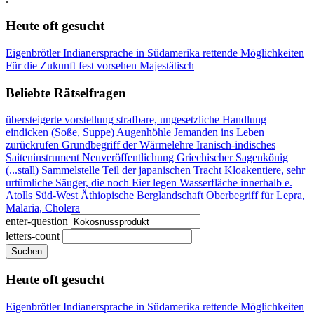
Heute oft gesucht
Eigenbrötler
Indianersprache in Südamerika
rettende Möglichkeiten
Für die Zukunft fest vorsehen
Majestätisch
Beliebte Rätselfragen
übersteigerte vorstellung
strafbare, ungesetzliche Handlung
eindicken (Soße, Suppe)
Augenhöhle
Jemanden ins Leben
zurückrufen
Grundbegriff der Wärmelehre
Iranisch-indisches
Saiteninstrument
Neuveröffentlichung
Griechischer Sagenkönig
(...stall)
Sammelstelle
Teil der japanischen Tracht
Kloakentiere, sehr
urtümliche Säuger, die noch Eier legen
Wasserfläche innerhalb e.
Atolls
Süd-West Äthiopische Berglandschaft
Oberbegriff für Lepra,
Malaria, Cholera
enter-question
letters-count
Suchen
Heute oft gesucht
Eigenbrötler
Indianersprache in Südamerika
rettende Möglichkeiten