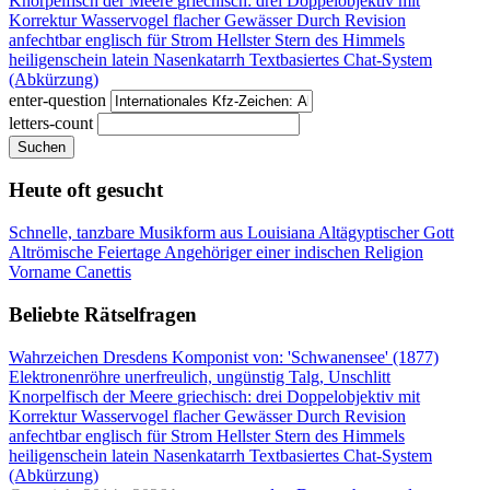
Knorpelfisch der Meere
griechisch: drei
Doppelobjektiv mit
Korrektur
Wasservogel flacher Gewässer
Durch Revision
anfechtbar
englisch für Strom
Hellster Stern des Himmels
heiligenschein latein
Nasenkatarrh
Textbasiertes Chat-System
(Abkürzung)
enter-question
letters-count
Suchen
Heute oft gesucht
Schnelle, tanzbare Musikform aus Louisiana
Altägyptischer Gott
Altrömische Feiertage
Angehöriger einer indischen Religion
Vorname Canettis
Beliebte Rätselfragen
Wahrzeichen Dresdens
Komponist von: 'Schwanensee' (1877)
Elektronenröhre
unerfreulich, ungünstig
Talg, Unschlitt
Knorpelfisch der Meere
griechisch: drei
Doppelobjektiv mit
Korrektur
Wasservogel flacher Gewässer
Durch Revision
anfechtbar
englisch für Strom
Hellster Stern des Himmels
heiligenschein latein
Nasenkatarrh
Textbasiertes Chat-System
(Abkürzung)