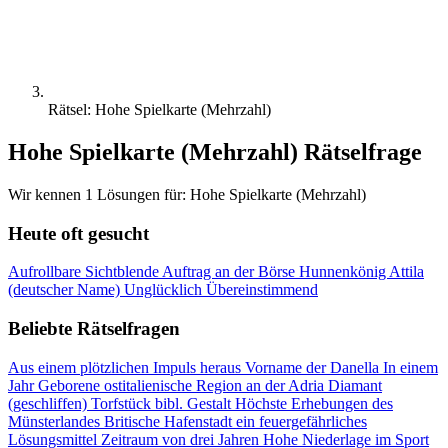
Rätsel: Hohe Spielkarte (Mehrzahl)
Hohe Spielkarte (Mehrzahl) Rätselfrage
Wir kennen 1 Lösungen für: Hohe Spielkarte (Mehrzahl)
Heute oft gesucht
Aufrollbare Sichtblende
Auftrag an der Börse
Hunnenkönig Attila
(deutscher Name)
Unglücklich
Übereinstimmend
Beliebte Rätselfragen
Aus einem plötzlichen Impuls heraus
Vorname der Danella
In einem
Jahr Geborene
ostitalienische Region an der Adria
Diamant
(geschliffen)
Torfstück
bibl. Gestalt
Höchste Erhebungen des
Münsterlandes
Britische Hafenstadt
ein feuergefährliches
Lösungsmittel
Zeitraum von drei Jahren
Hohe Niederlage im Sport