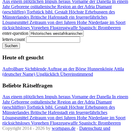
Aus einem plötzlichen Impuls heraus
Vorname der Danella
In einem
Jahr Geborene
ostitalienische Region an der Adria
Diamant
(geschliffen)
Torfstück
bibl. Gestalt
Höchste Erhebungen des
Münsterlandes
Britische Hafenstadt
ein feuergefährliches
Lösungsmittel
Zeitraum von drei Jahren
Hohe Niederlage im Sport
rücksichtsloses Vorgehen
Flugzeugwaffe
Spanisch: Brombeeren
enter-question
letters-count
Suchen
Heute oft gesucht
Aufrollbare Sichtblende
Auftrag an der Börse
Hunnenkönig Attila
(deutscher Name)
Unglücklich
Übereinstimmend
Beliebte Rätselfragen
Aus einem plötzlichen Impuls heraus
Vorname der Danella
In einem
Jahr Geborene
ostitalienische Region an der Adria
Diamant
(geschliffen)
Torfstück
bibl. Gestalt
Höchste Erhebungen des
Münsterlandes
Britische Hafenstadt
ein feuergefährliches
Lösungsmittel
Zeitraum von drei Jahren
Hohe Niederlage im Sport
rücksichtsloses Vorgehen
Flugzeugwaffe
Spanisch: Brombeeren
Copyright 2014 - 2026 by
wortspass.de
-
Datenschutz und