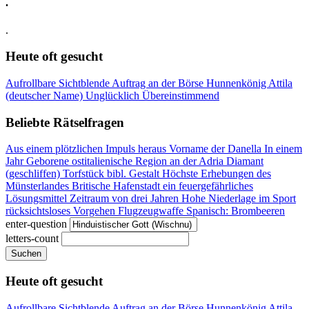
.
.
Heute oft gesucht
Aufrollbare Sichtblende
Auftrag an der Börse
Hunnenkönig Attila
(deutscher Name)
Unglücklich
Übereinstimmend
Beliebte Rätselfragen
Aus einem plötzlichen Impuls heraus
Vorname der Danella
In einem
Jahr Geborene
ostitalienische Region an der Adria
Diamant
(geschliffen)
Torfstück
bibl. Gestalt
Höchste Erhebungen des
Münsterlandes
Britische Hafenstadt
ein feuergefährliches
Lösungsmittel
Zeitraum von drei Jahren
Hohe Niederlage im Sport
rücksichtsloses Vorgehen
Flugzeugwaffe
Spanisch: Brombeeren
enter-question
letters-count
Suchen
Heute oft gesucht
Aufrollbare Sichtblende
Auftrag an der Börse
Hunnenkönig Attila