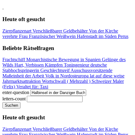
.
Heute oft gesucht
Zierpflanzenart
Verschließbarer Geldbehälter
Von der Kirche
verehrte Frau
Französischer Weißwein
Hafenstadt im Süden Perus
Beliebte Rätselfragen
Frachtschiff
Monarchistische Bewegung in Spanien
Gelünge des
Wilds
Hart, Verbissen Kämpfen
Toningenieur
deutsche
Stabhochspringerin
Geschlechtsreif
Ausschussvorsitzende
Maßeinheit der Arbeit
Volk in Nordosteuropa
lat auf diese weise
Jahrmarktsattraktion
Wortschwall ( Mehrzahl )
Schweizer Maler
(Felix)
Veraltet für: Taxi
enter-question
letters-count
Suchen
Heute oft gesucht
Zierpflanzenart
Verschließbarer Geldbehälter
Von der Kirche
verehrte Frau
Französischer Weißwein
Hafenstadt im Süden Perus