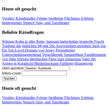
Heute oft gesucht
Veraltet: Kleinhändler
Felsige Steilküste
Flüchtiges Erlebnis
Immergrüner Strauch
Sing- und Tanztheater
Beliebte Rätselfragen
Wärung Kuba
in aller Ruhe, langsam
hartschalige tropische Frucht
Tonfigur der jüdischen Mystik
Die Anwesenheit anordnen
Steif wie
Eis
Top-Level-Domain von Jersey
Persönliches
Unterscheidungsmerkmal
Vergrößernde Sammellinse
Familienname
von Julia
Speisen überbacken
Fluss zum Amazonas
Vater der
Armen in Karadschi
Muskelzuckung
Farbloser Branntwein
enter-question
letters-count
Suchen
Heute oft gesucht
Veraltet: Kleinhändler
Felsige Steilküste
Flüchtiges Erlebnis
Immergrüner Strauch
Sing- und Tanztheater