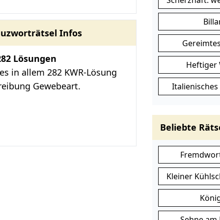
Scherzhaft: w
Bill
uzworträtsel Infos
Gereimtes
282 Lösungen
Heftiger
les in allem 282 KWR-Lösung
reibung Gewebeart.
Italienische
Beliebte Räts
Fremdwort
Kleiner Kühls
Köni
Sehne am 