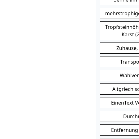
mehrstrophige
Tropfsteinhöhl
Karst (
Zuhause
Transp
Wahlve
Altgriechis
EinenText 
Durch
Entfernung 