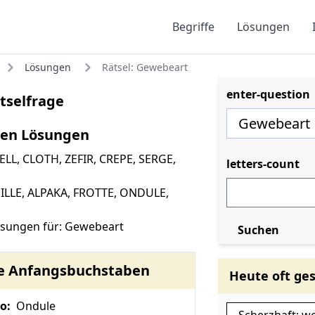
Begriffe
Lösungen
Lösungen
Rätsel: Gewebeart
enter-question
tselfrage
ten Lösungen
ELL
,
CLOTH
,
ZEFIR
,
CREPE
,
SERGE
,
letters-count
ILLE
,
ALPAKA
,
FROTTE
,
ONDULE
,
ösungen für: Gewebeart
Suchen
te Anfangsbuchstaben
Heute oft ge
o:
Ondule