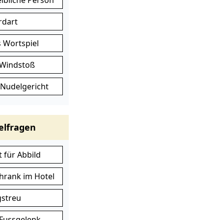
eibliche Person
ardart
 Wortspiel
 Windstoß
s Nudelgericht
elfragen
 für Abbild
chrank im Hotel
gstreu
Fussgelenk