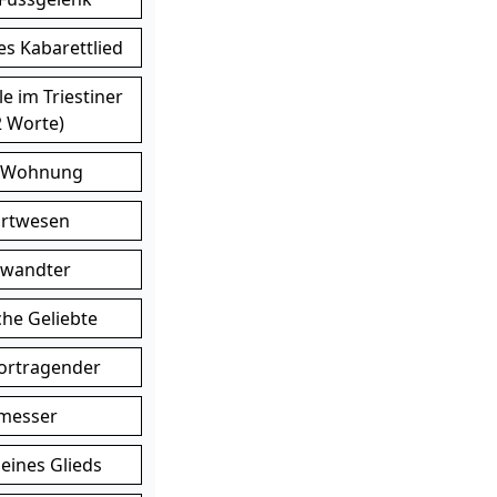
s Kabarettlied
e im Triestiner
2 Worte)
, Wohnung
ortwesen
rwandter
che Geliebte
Vortragender
messer
eines Glieds