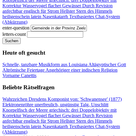
Knorpelfisch der Meere
griechisch: drei
Doppelobjektiv mit
Korrektur
Wasservogel flacher Gewässer
Durch Revision
anfechtbar
englisch für Strom
Hellster Stern des Himmels
heiligenschein latein
Nasenkatarrh
Textbasiertes Chat-System
(Abkürzung)
enter-question
letters-count
Suchen
Heute oft gesucht
Schnelle, tanzbare Musikform aus Louisiana
Altägyptischer Gott
Altrömische Feiertage
Angehöriger einer indischen Religion
Vorname Canettis
Beliebte Rätselfragen
Wahrzeichen Dresdens
Komponist von: 'Schwanensee' (1877)
Elektronenröhre
unerfreulich, ungünstig
Talg, Unschlitt
Knorpelfisch der Meere
griechisch: drei
Doppelobjektiv mit
Korrektur
Wasservogel flacher Gewässer
Durch Revision
anfechtbar
englisch für Strom
Hellster Stern des Himmels
heiligenschein latein
Nasenkatarrh
Textbasiertes Chat-System
(Abkürzung)