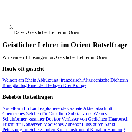
Rätsel: Geistlicher Lehrer im Orient
Geistlicher Lehrer im Orient Rätselfrage
Wir kennen 1 Lösungen für: Geistlicher Lehrer im Orient
Heute oft gesucht
Weinort am Rhein
Abkürzung: französisch
Altgriechische Dichterin
Blindgläubig
Einer der Heiligen Drei Könige
Beliebte Rätselfragen
Nudelform
Im Lauf explodierende Granate
Aktienabschnitt
Chemisches Zeichen für Cobaltum
Substanz des Weines
Schuhformer, -spanner
Devisor
Verfasser von Gedichten
Haarbusch
Frucht für Konserven
Modisches Zubehör
Fluss durch Sankt
Petersburg
Im Scherz raufen
Kreiselinstrument
Kanal in Hamburg