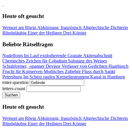
.
Heute oft gesucht
Weinort am Rhein
Abkürzung: französisch
Altgriechische Dichterin
Blindgläubig
Einer der Heiligen Drei Könige
Beliebte Rätselfragen
Nudelform
Im Lauf explodierende Granate
Aktienabschnitt
Chemisches Zeichen für Cobaltum
Substanz des Weines
Schuhformer, -spanner
Devisor
Verfasser von Gedichten
Haarbusch
Frucht für Konserven
Modisches Zubehör
Fluss durch Sankt
Petersburg
Im Scherz raufen
Kreiselinstrument
Kanal in Hamburg
enter-question
letters-count
Suchen
Heute oft gesucht
Weinort am Rhein
Abkürzung: französisch
Altgriechische Dichterin
Blindgläubig
Einer der Heiligen Drei Könige