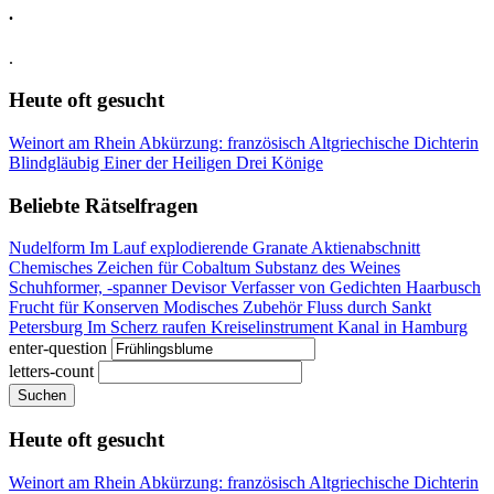
.
.
Heute oft gesucht
Weinort am Rhein
Abkürzung: französisch
Altgriechische Dichterin
Blindgläubig
Einer der Heiligen Drei Könige
Beliebte Rätselfragen
Nudelform
Im Lauf explodierende Granate
Aktienabschnitt
Chemisches Zeichen für Cobaltum
Substanz des Weines
Schuhformer, -spanner
Devisor
Verfasser von Gedichten
Haarbusch
Frucht für Konserven
Modisches Zubehör
Fluss durch Sankt
Petersburg
Im Scherz raufen
Kreiselinstrument
Kanal in Hamburg
enter-question
letters-count
Suchen
Heute oft gesucht
Weinort am Rhein
Abkürzung: französisch
Altgriechische Dichterin